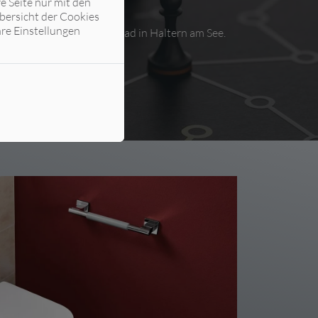
e Seite nur mit den
bersicht der Cookies
hre Einstellungen
ist Ihr Fachbetrieb fürs Bad in Haltern am See.