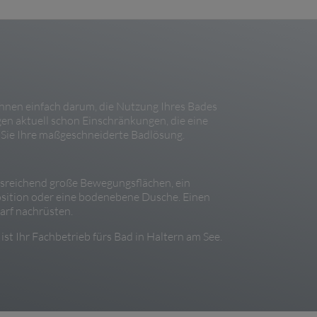
 Ihnen einfach darum, die Nutzung Ihres Bades
igen aktuell schon Einschränkungen, die eine
 Sie Ihre maßgeschneiderte Badlösung.
ausreichend große Bewegungsflächen, ein
osition oder eine bodenebene Dusche. Einen
arf nachrüsten.
st Ihr Fachbetrieb fürs Bad in Haltern am See.