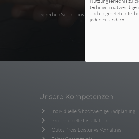
Nutzungserlebnis zu bi
technisch notwendigen 
und eingesetzten Techn
Sprechen Sie mit uns und lassen Sie sich ganz 
jederzeit ändern.
Unsere Kompetenzen
Individuelle & hochwertige Badplanung
Professionelle Installation
Gutes Preis-Leistungs-Verhältnis