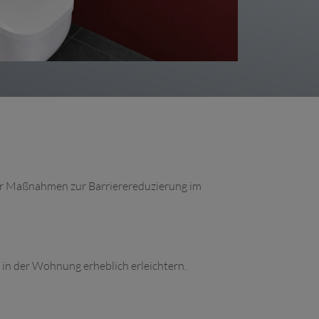
ür Maßnahmen zur Barrierereduzierung im
e in der Wohnung erheblich erleichtern.