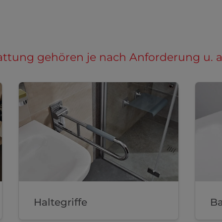
tattung gehören je nach Anforderung u. a.
Haltegriffe
Ba