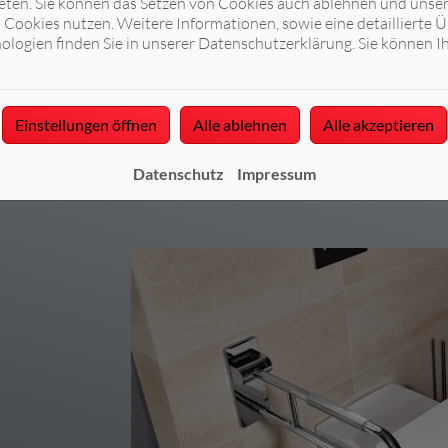
eten. Sie können das Setzen von Cookies auch ablehnen und unser
Cookies nutzen. Weitere Informationen, sowie eine detaillierte Ü
ologien finden Sie in unserer Datenschutzerklärung. Sie können I
persönlich beraten. Scheideler Versorgungstechnik GmbH & Co. KG 
Jetzt anfragen
Einstellungen öffnen
Alle ablehnen
Alle akzeptieren
Datenschutz
Impressum