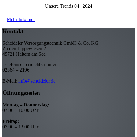
Unsere Trends 04 | 2024
Mehr Info hier
Kontakt
Scheideler Versorgungstechnik GmbH & Co. KG
Zu den Lippewiesen 2
45721 Haltern am See
Telefonisch erreichbar unter:
02364 – 2196
E-Mail:
info@scheideler.de
Öffnungszeiten
Montag – Donnerstag:
07:00 – 16:00 Uhr
Freitag:
07:00 – 13:00 Uhr