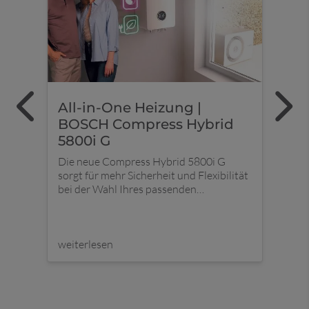
,
All-in-One Heizung |
Ein
BOSCH Compress Hybrid
Ra
5800i G
os
Einf
ecken
ganz
Die neue Compress Hybrid 5800i G
elt,
Klim
sorgt für mehr Sicherheit und Flexibilität
und 
bei der Wahl Ihres passenden
Bosc
Wärmeerzeugers. Heute und in Zukunft.
iven
weiterlesen
weit